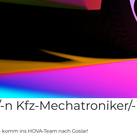
-n Kfz-Mechatroniker/-
 – komm ins HOVA-Team nach Goslar!