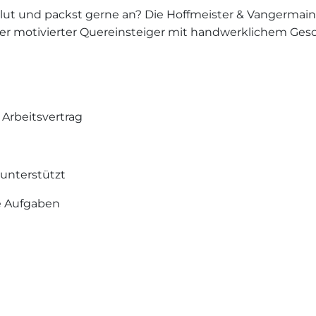
Blut und packst gerne an? Die Hoffmeister & Vangermai
der motivierter Quereinsteiger mit handwerklichem Gesch
 Arbeitsvertrag
 unterstützt
 Aufgaben
ereich ODER starkes handwerkliches Geschick als Quer