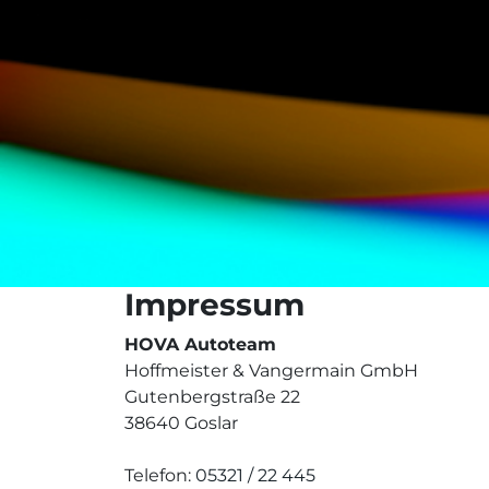
Impressum
HOVA Autoteam
Hoffmeister & Vangermain GmbH
Gutenbergstraße 22
38640 Goslar
Telefon:
05321 / 22 445