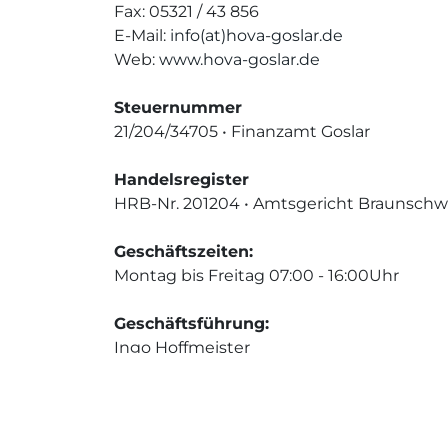
Fax: 05321 / 43 856
E-Mail:
info(at)hova-goslar.de
Web:
www.hova-goslar.de
Steuernummer
21/204/34705 • Finanzamt Goslar
Handelsregister
HRB-Nr. 201204 • Amtsgericht Braunschw
Geschäftszeiten:
Montag bis Freitag 07:00 - 16:00Uhr
Geschäftsführung:
Ingo Hoffmeister
Lackierermeister
Telefon: 05321 / 22 445
i.hoffmeister(at)hova-goslar.de